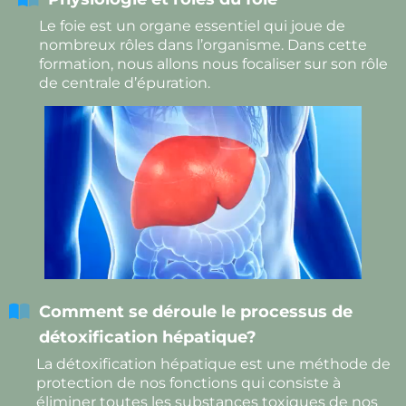
M
Le foie est un organe essentiel qui joue de
A
nombreux rôles dans l’organisme. Dans cette
TI
formation, nous allons nous focaliser sur son rôle
de centrale d’épuration.
O
N
S
B
L
O
G
C
Comment se déroule le processus de
O
détoxification hépatique?
N
La détoxification hépatique est une méthode de
T
protection de nos fonctions qui consiste à
éliminer toutes les substances toxiques de nos