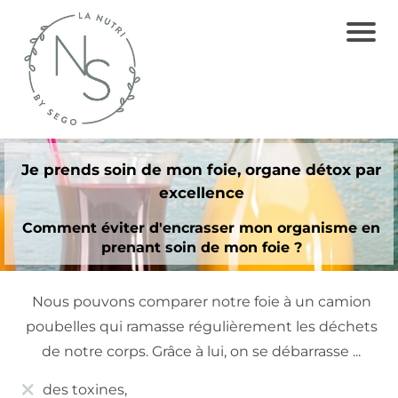
C
O
N
S
Je prends soin de mon foie, organe détox par
U
excellence
L
Comment éviter d'encrasser mon organisme en
T
prenant soin de mon foie ?
A
TI
Nous pouvons comparer notre foie à un camion
O
poubelles qui ramasse régulièrement les déchets
N
de notre corps. Grâce à lui, on se débarrasse ...
S
des toxines,