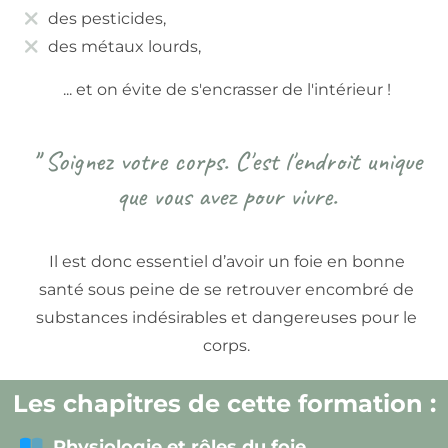
M
des pesticides,
E
des métaux lourds,
S
... et on évite de s'encrasser de l'intérieur !
LI
V
"
Soignez votre corps. C'est l'endroit unique
R
que vous avez pour vivre.
E
S
M
Il est donc essentiel d’avoir un foie en bonne
santé sous peine de se retrouver encombré de
E
substances indésirables et dangereuses pour le
S
corps.
F
O
Les chapitres de cette formation :
R
Physiologie et rôles du foie