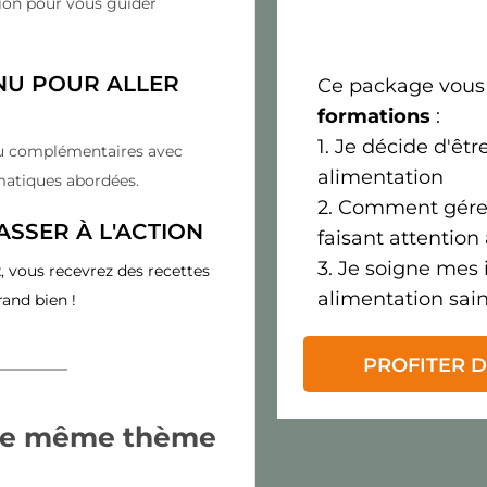
ion pour vous guider
NU POUR ALLER
Ce package vous
formations
:
1. Je décide d'ê
nu complémentaires avec
alimentation
matiques abordées.
2. Comment gére
SSER À L'ACTION
faisant attention
3. Je soigne mes 
, vous recevrez des recettes
alimentation sai
rand bien !
PROFITER D
r le même thème